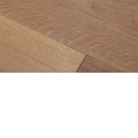
Cookie-Einstellungen
Diese Webseite verwendet Cookies, um Besuchern ein optimales
Nutzererlebnis zu bieten. Bestimmte Inhalte von Drittanbietern werden
nur angezeigt, wenn die entsprechende Option aktiviert ist. Die
Datenverarbeitung kann dann auch in einem Drittland erfolgen.
Weitere Informationen hierzu in der Datenschutzerklärung.
Forstarbeiten
Für unsere Kunden bieten wir die
Technisch notwendige
Möglichkeit sie auch mit diversen Forstarbeiten zu unterstützen.
Diese Cookies sind zum Betrieb der Webseite notwendig, z.B. zum
Unter anderem:
Schutz vor Hackerangriffen und zur Gewährleistung eines
konsistenten und der Nachfrage angepassten Erscheinungsbilds der
Bestandsschonende Fäll- und Rückearbeiten im Wald,
Seite.